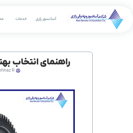
رش
ه
آسانسور رازی
خدمات
مح
حتوا
راهنمای انتخاب بهت
ehnaz R