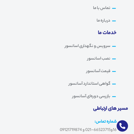
تماس با ما
درباره ما
خدمات ما
سرویس و نگهداری اسانسور
نصب اسانسور
قیمت آسانسور
گواهی استاندارد آسانسور
بازرسی دوره‌ای آسانسور
مسیر های ارتباطی
شماره تماس:
16و66523715-021 و 09121719874