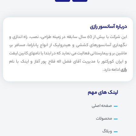
a
l
t
e
s
g
a
r
درباره آسانسور رازی
p
a
این شرکت با بیش از 60 سال سابقه در زمینه طراحی، نصب، راه اندازی و
p
m
نگهداری آسانسورهای کششی و هیدرولیک از انواع پاناراما، مسافر بر،
ماشین بر و بیمارستانی فعالیت می نماید که در ابتدا با نامهای کابین لیفت
و ایران کورکتور با مدیریت آقای فضل اله فلاح پور آغاز و اینک با نام
رازی
ادامه دارد.
لینک های مهم
صفحه اصلی
محصولات
وبلاگ