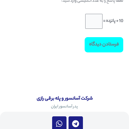
لطفا پاسخ را به عدد انگلیسی وارد کنید:
10 + پانزده =
شرکت آسانسور و پله برقی رازی
پدر آسانسور ایران
W
T
h
e