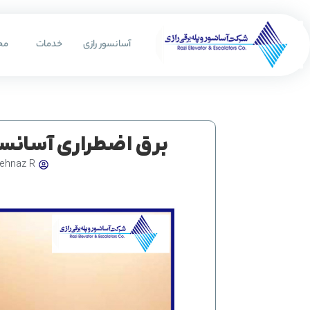
رش
ه
آسانسور رازی
خدمات
مح
حتوا
برق اضطراری آسانسو
ehnaz R