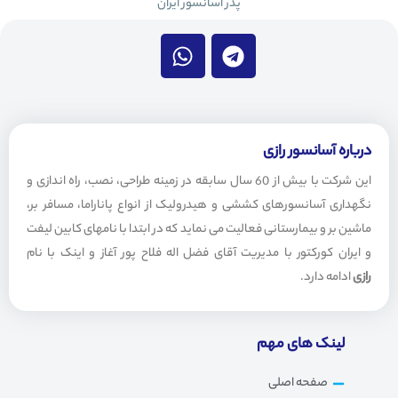
پدر آسانسور ایران
W
T
h
e
a
l
t
e
s
g
a
r
درباره آسانسور رازی
p
a
این شرکت با بیش از 60 سال سابقه در زمینه طراحی، نصب، راه اندازی و
p
m
نگهداری آسانسورهای کششی و هیدرولیک از انواع پاناراما، مسافر بر،
ماشین بر و بیمارستانی فعالیت می نماید که در ابتدا با نامهای کابین لیفت
و ایران کورکتور با مدیریت آقای فضل اله فلاح پور آغاز و اینک با نام
رازی
ادامه دارد.
لینک های مهم
صفحه اصلی