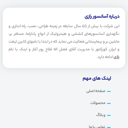
t
e
s
g
a
r
درباره آسانسور رازی
p
a
این شرکت با بیش از 60 سال سابقه در زمینه طراحی، نصب، راه اندازی و
p
m
نگهداری آسانسورهای کششی و هیدرولیک از انواع پاناراما، مسافر بر،
ماشین بر و بیمارستانی فعالیت می نماید که در ابتدا با نامهای کابین لیفت
و ایران کورکتور با مدیریت آقای فضل اله فلاح پور آغاز و اینک با نام
رازی
ادامه دارد.
لینک های مهم
صفحه اصلی
محصولات
وبلاگ
تماس با ما