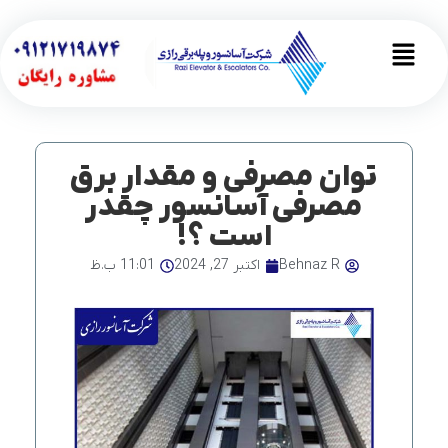
رش
ه
Main
حتوا
Menu
توان مصرفی و مقدار برق
مصرفی آسانسور چقدر
است ؟!
Behnaz R
اکتبر 27, 2024
11:01 ب.ظ