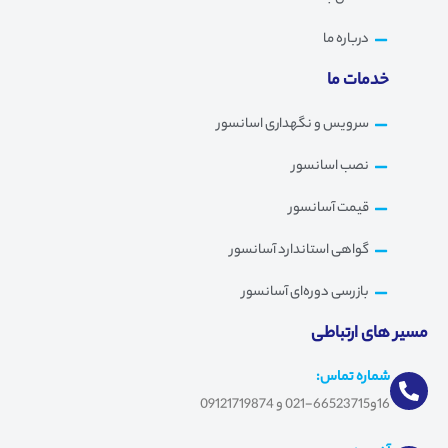
درباره ما
خدمات ما
سرویس و نگهداری اسانسور
نصب اسانسور
قیمت آسانسور
گواهی استاندارد آسانسور
بازرسی دوره‌ای آسانسور
مسیر های ارتباطی
شماره تماس:
16و66523715-021 و 09121719874