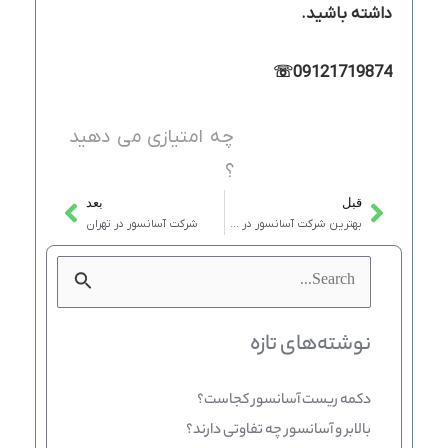
داشته باشید.
☏
09121719874
چه امتیازی می دهید
؟
قبل
بعد
Next
Prev
بهترین شرکت آسانسور در غرب تهران؛ ترکیب تخصص، کیفیت و رضایت مشتری
شرکت‌ آسانسور در تهران
جستجو
برای:
نوشته‌های تازه
دکمه ریست آسانسور کجاست؟
بالابر و آسانسور چه تفاوتی دارند؟