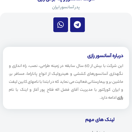
پدر آسانسور ایران
W
T
h
e
a
l
t
e
s
g
a
r
درباره آسانسور رازی
p
a
این شرکت با بیش از 60 سال سابقه در زمینه طراحی، نصب، راه اندازی و
p
m
نگهداری آسانسورهای کششی و هیدرولیک از انواع پاناراما، مسافر بر،
ماشین بر و بیمارستانی فعالیت می نماید که در ابتدا با نامهای کابین لیفت
و ایران کورکتور با مدیریت آقای فضل اله فلاح پور آغاز و اینک با نام
رازی
ادامه دارد.
لینک های مهم