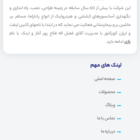
p
a
این شرکت با بیش از 60 سال سابقه در زمینه طراحی، نصب، راه اندازی و
p
m
نگهداری آسانسورهای کششی و هیدرولیک از انواع پاناراما، مسافر بر،
ماشین بر و بیمارستانی فعالیت می نماید که در ابتدا با نامهای کابین لیفت
و ایران کورکتور با مدیریت آقای فضل اله فلاح پور آغاز و اینک با نام
رازی
ادامه دارد.
لینک های مهم
صفحه اصلی
محصولات
وبلاگ
تماس با ما
درباره ما