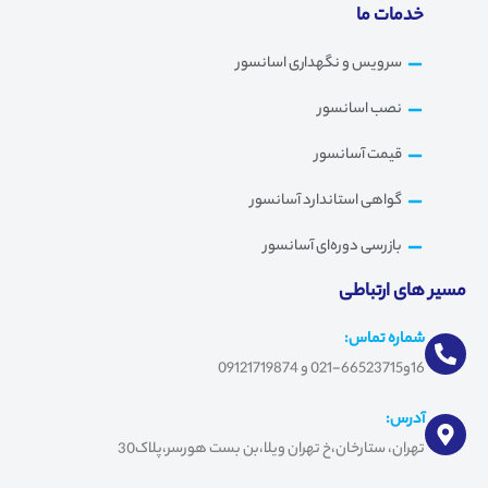
خدمات ما
سرویس و نگهداری اسانسور
نصب اسانسور
قیمت آسانسور
گواهی استاندارد آسانسور
بازرسی دوره‌ای آسانسور
مسیر های ارتباطی
شماره تماس:
16و66523715-021 و 09121719874
آدرس:
تهران، ستارخان،خ تهران ویلا،بن بست هورسر،پلاک30