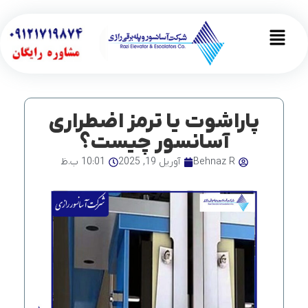
رش
ه
Main
حتوا
Menu
پاراشوت یا ترمز اضطراری
آسانسور چیست؟
Behnaz R
آوریل 19, 2025
10:01 ب.ظ