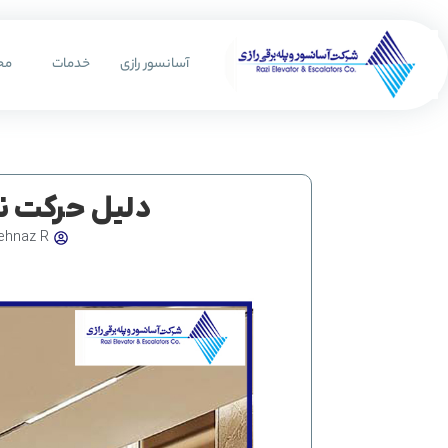
رش
ه
آسانسور رازی
خدمات
مح
حتوا
دلیل حرکت نا
ehnaz R