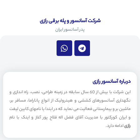
شرکت آسانسور و پله برقی رازی
پدر آسانسور ایران
W
T
h
e
a
l
t
e
s
g
a
r
درباره آسانسور رازی
p
a
این شرکت با بیش از 60 سال سابقه در زمینه طراحی، نصب، راه اندازی و
p
m
نگهداری آسانسورهای کششی و هیدرولیک از انواع پاناراما، مسافر بر،
ماشین بر و بیمارستانی فعالیت می نماید که در ابتدا با نامهای کابین لیفت
و ایران کورکتور با مدیریت آقای فضل اله فلاح پور آغاز و اینک با نام
رازی
ادامه دارد.