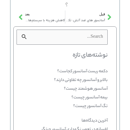
؟
قبل
بعد
Next
Prev
آسانسور های ضد آتش: تکنولوژی ها و استانداردهای ایمنی برای ساختمان های بلند
کاهش هزینه با سیستم‌های بازسازی انرژی در آسانسور
جستجو
برای:
نوشته‌های تازه
دکمه ریست آسانسور کجاست؟
بالابر و آسانسور چه تفاوتی دارند؟
آسانسور هوشمند چیست؟
بیمه آسانسور چیست؟
تگ آسانسور چیست؟
آخرین دیدگاه‌ها
افسانه
در
تعمیر نگهداری آسانسور چیتگر