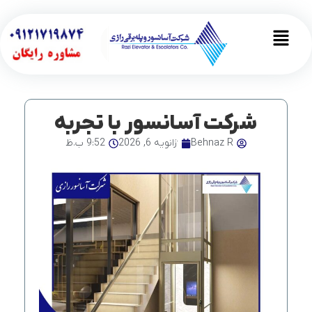
رش
ه
Main
حتوا
Menu
شرکت آسانسور با تجربه
Behnaz R
ژانویه 6, 2026
9:52 ب.ظ