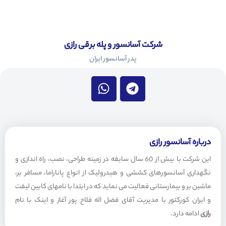
شرکت آسانسور و پله برقی رازی
پدر آسانسور ایران
W
T
h
e
a
l
t
e
s
g
a
r
درباره آسانسور رازی
p
a
این شرکت با بیش از 60 سال سابقه در زمینه طراحی، نصب، راه اندازی و
p
m
نگهداری آسانسورهای کششی و هیدرولیک از انواع پاناراما، مسافر بر،
ماشین بر و بیمارستانی فعالیت می نماید که در ابتدا با نامهای کابین لیفت
و ایران کورکتور با مدیریت آقای فضل اله فلاح پور آغاز و اینک با نام
رازی
ادامه دارد.