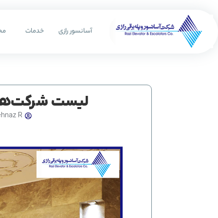
رش
ه
آسانسور رازی
خدمات
مح
حتوا
لیست شرکت‌های
ehnaz R