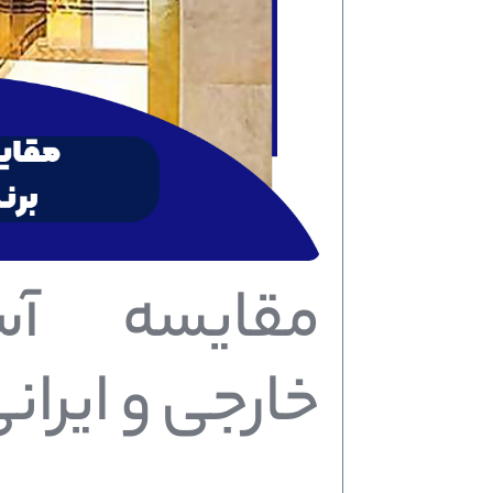
مقایسه آس
خارجی و ایران