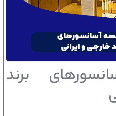
انسورهای برند
ی