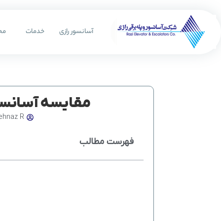
رش
ه
آسانسور رازی
خدمات
مح
حتوا
مقایسه آسانسور
ehnaz R
فهرست مطالب