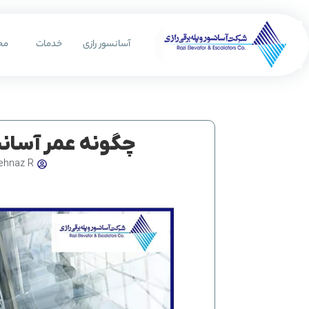
رش
ه
آسانسور رازی
خدمات
مح
حتوا
چگونه عمر آسانس
ehnaz R