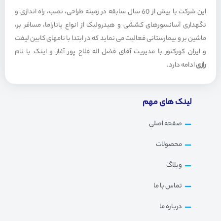
p
a
این شرکت با بیش از 60 سال سابقه در زمینه طراحی، نصب، راه اندازی و
p
m
نگهداری آسانسورهای کششی و هیدرولیک از انواع پاناراما، مسافر بر،
ماشین بر و بیمارستانی فعالیت می نماید که در ابتدا با نامهای کابین لیفت
و ایران کورکتور با مدیریت آقای فضل اله فلاح پور آغاز و اینک با نام
رازی
ادامه دارد.
لینک های مهم
صفحه اصلی
محصولات
وبلاگ
تماس با ما
درباره ما