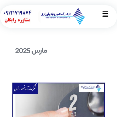
رش
صفحه‌بندی
ه
نوشته
Main
حتوا
Menu
مارس 2025
خدمات
24
ساعته
سرویس
و
تعمیر