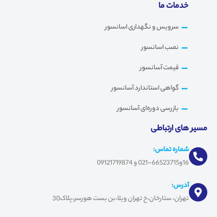
خدمات ما
سرویس و نگهداری اسانسور
نصب اسانسور
قیمت آسانسور
گواهی استاندارد آسانسور
بازرسی دوره‌ای آسانسور
مسیر های ارتباطی
شماره تماس:
16و66523715-021 و 09121719874
آدرس:
تهران، ستارخان،خ تهران ویلا،بن بست هورسر،پلاک30