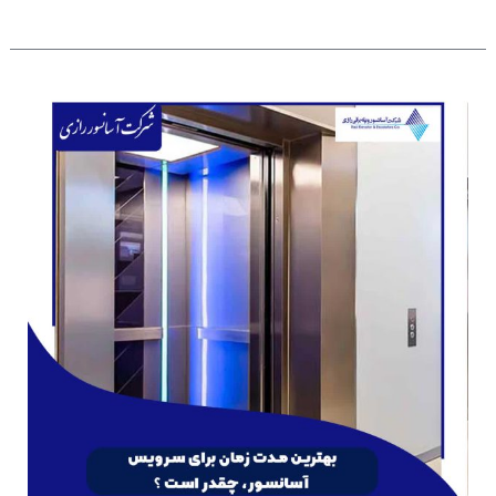
بهترین
مدت
زمان
برای
سرویس
آسانسور،
چقدر
است
؟