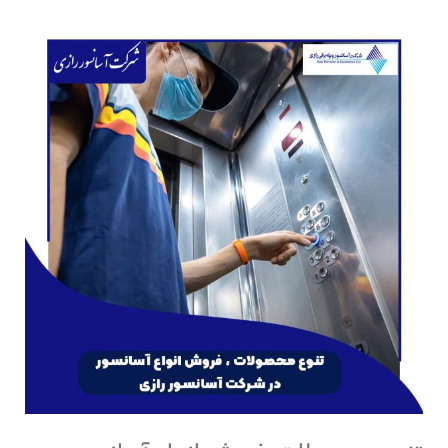
تنوع
محصولات،
فروش
انواع
آسانسور
در
شرکت
آسانسور
رازی